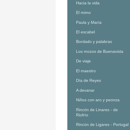
Hacia la vida
El mimo
Paula y María
El escabel
Bordado y palabras
Los mozos de Buenavista
De viaje
El maestro
Día de Reyes
A devanar
Niños con aro y peonza
Rincón de Linares - de
Riofrío
Rincón de Ligares - Portugal