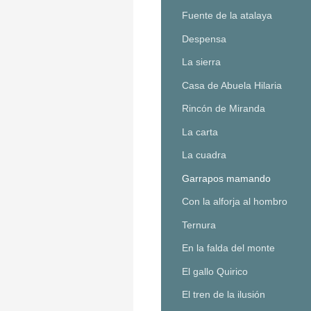
Fuente de la atalaya
Despensa
La sierra
Casa de Abuela Hilaria
Rincón de Miranda
La carta
La cuadra
Garrapos mamando
Con la alforja al hombro
Ternura
En la falda del monte
El gallo Quirico
El tren de la ilusión