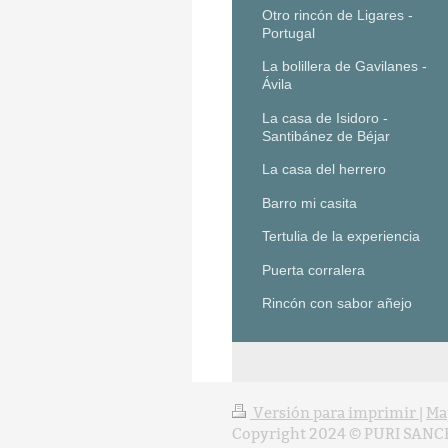
Otro rincón de Ligares -
Portugal
La bolillera de Gavilanes -
Ávila
La casa de Isidoro -
Santibánez de Béjar
La casa del herrero
Barro mi casita
Tertulia de la experiencia
Puerta corralera
Rincón con sabor añejo
Versión para imprimir
|
Map
Copyright 2024 © PURI SANCHE