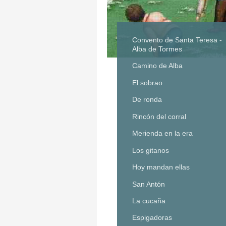
Convento de Santa Teresa -
Alba de Tormes
Camino de Alba
El sobrao
De ronda
Rincón del corral
Merienda en la era
Los gitanos
Hoy mandan ellas
San Antón
La cucaña
Espigadoras