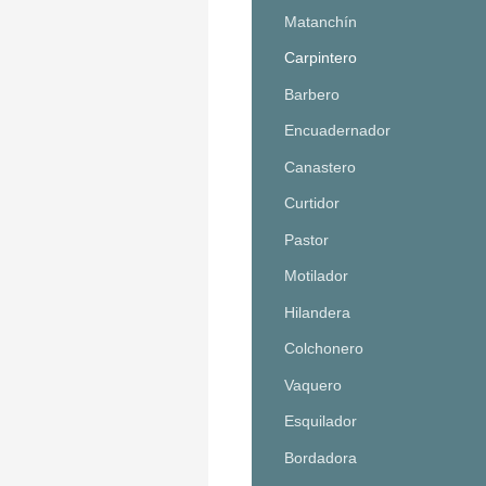
Matanchín
Carpintero
Barbero
Encuadernador
Canastero
Curtidor
Pastor
Motilador
Hilandera
Colchonero
Vaquero
Esquilador
Bordadora