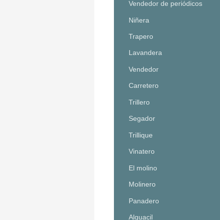
Vendedor de periódicos
Niñera
Trapero
Lavandera
Vendedor
Carretero
Trillero
Segador
Trillique
Vinatero
El molino
Molinero
Panadero
Alguacil