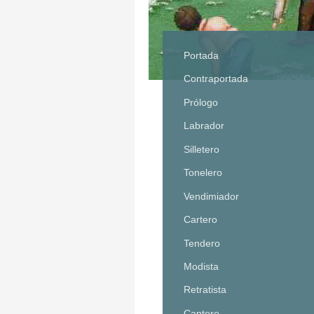
Portada
Contraportada
Prólogo
Labrador
Silletero
Tonelero
Vendimiador
Cartero
Tendero
Modista
Retratista
Cantero