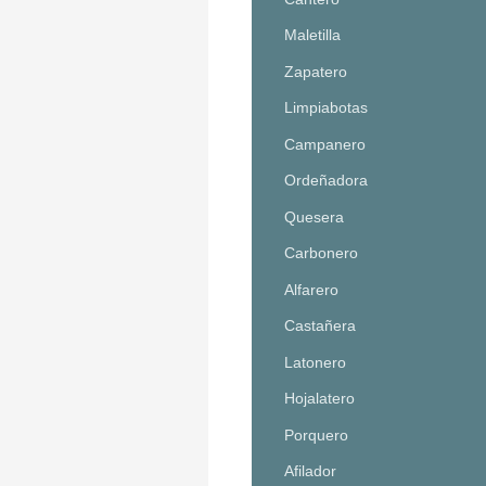
Maletilla
Zapatero
Limpiabotas
Campanero
Ordeñadora
Quesera
Carbonero
Alfarero
Castañera
Latonero
Hojalatero
Porquero
Afilador