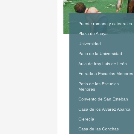
Puente romano y catedrales
Plaza de Anaya
Universidad
Patio de la Universidad
Aula de fray Luis de León
Entrada a Escuelas Menores
Patio de las Escuelas
Menores
Convento de San Esteban
Casa de los Álvarez Abarca
Clerecía
Casa de las Conchas