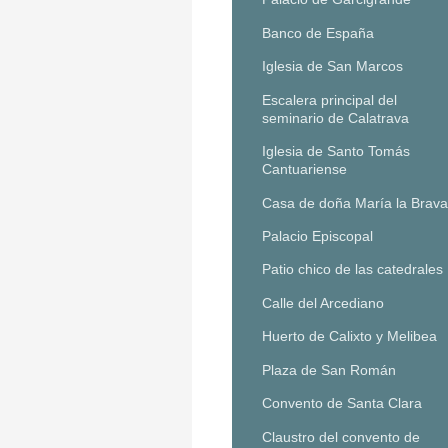
Banco de España
Iglesia de San Marcos
Escalera principal del
seminario de Calatrava
Iglesia de Santo Tomás
Cantuariense
Casa de doña María la Brava
Palacio Episcopal
Patio chico de las catedrales
Calle del Arcediano
Huerto de Calixto y Melibea
Plaza de San Román
Convento de Santa Clara
Claustro del convento de