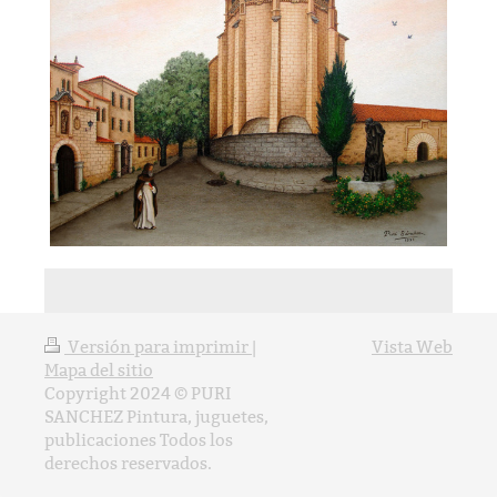
Versión para imprimir
|
Vista Web
Mapa del sitio
Copyright 2024 © PURI
SANCHEZ Pintura, juguetes,
publicaciones Todos los
derechos reservados.